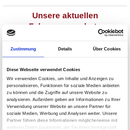
Unsere aktuellen
Fahrzeugangebote
Sollten Sie die aktuellen Angebote nicht sehen, klicken Sie hier
Zustimmung
Details
Über Cookies
Neuwagen-Verkaufsbedingungen
Diese Webseite verwendet Cookies
Wir verwenden Cookies, um Inhalte und Anzeigen zu
personalisieren, Funktionen für soziale Medien anbieten
zu können und die Zugriffe auf unsere Website zu
Autohaus Hans Schneider e.K.
analysieren. Außerdem geben wir Informationen zu Ihrer
Inh. Gudrun Schneider
Verwendung unserer Website an unsere Partner für
___________________________
soziale Medien, Werbung und Analysen weiter. Unsere
Max-Planck-Str. 21
Partner führen diese Informationen möglicherweise mit
95233 Helmbrechts
weiteren Daten zusammen, die Sie ihnen bereitgestellt