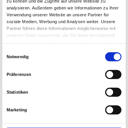
zu können und die Zugriffe auf unsere Website zu
analysieren. Außerdem geben wir Informationen zu Ihrer
Verwendung unserer Website an unsere Partner für
soziale Medien, Werbung und Analysen weiter. Unsere
Partner führen diese Informationen möglicherweise mit
weiteren Daten zusammen, die Sie ihnen bereitgestellt
Autohaus Hans Schneider e.K.
haben oder die sie im Rahmen Ihrer Nutzung der Dienste
Inh. Gudrun Schneider
gesammelt haben.
Einwilligungsauswahl
___________________________
Notwendig
Max-Planck-Str. 21
95233 Helmbrechts
Präferenzen
Tel.: 0 92 52 / 92 80 2 - 0
Fax: 0 92 52 / 92 80 2 - 11
Whatsapp: 0 92 52 / 92 80 2 - 0
Statistiken
Marketing